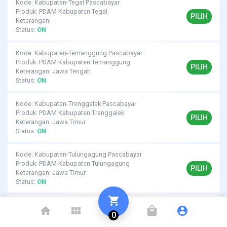
Kode: Kabupaten-Tegal Pascabayar
Produk: PDAM Kabupaten Tegal
PILIH
Keterangan: -
Status:
ON
Kode: Kabupaten-Temanggung Pascabayar
Produk: PDAM Kabupaten Temanggung
PILIH
Keterangan: Jawa Tengah
Status:
ON
Kode: Kabupaten-Trenggalek Pascabayar
Produk: PDAM Kabupaten Trenggalek
PILIH
Keterangan: Jawa Timur
Status:
ON
Kode: Kabupaten-Tulungagung Pascabayar
Produk: PDAM Kabupaten Tulungagung
PILIH
Keterangan: Jawa Timur
Status:
ON
shopping_cart
Kode: Kabupaten-Wajo Pascabayar
home
view_module
local_mall
account_circle
Produk: PDAM Kabupaten Wajo
0
PILIH
Keterangan: Sulawesi Selatan